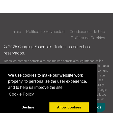
Inicio
Política de Privacidad
Condiciones de Uso
Política de Cookies
© 2026 Charging Essentials. Todos los derechos
reservados.
Todos los nombres comerciales son marcas comerciales registradas de los
fabricantes correspondientes enumerados. iOS es una marca comercial o marca
comercial registrada de Cisco en los EE. UU. y otros países, y se utiliza con una
We use cookies to make our website work
licencia. Apple, el logo de Apple, Siri Shortcuts, iPad, iPhone y iPad touch son
marcas comerciales de Apple Inc., registradas en los EE. UU. y otros países.
properly, to personalize the user experience,
App store es una marca de servicio de Apple Inc., registrada en los EE. UU. y
and to help us improve the site.
otros países. Android es una marca comercial de Google LLC. Google y Google
Cookie Policy
Play son marcas comerciales de Google LLC. Amazon, Alexa y todos los logos
relacionados son marcas comerciales de Amazon.com, Inc. o sus filiales. Wi-
Fi® es una marca comercial registrada de Wi-Fi Alliance®.
Decline
Allow cookies