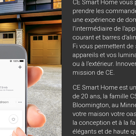
CE Smart Home vous p
prendre les commandes
une expérience de dom
l’intermédiaire de l’ap
courant et barres d’al
Fi vous permettent de s
appareils et vos lumin
ou à l’extérieur. Innover
mission de CE.
CE Smart Home est une
de 20 ans, la famille C
Bloomington, au Minneso
votre maison votre oas
la conception et à la f
élégants et de haute q