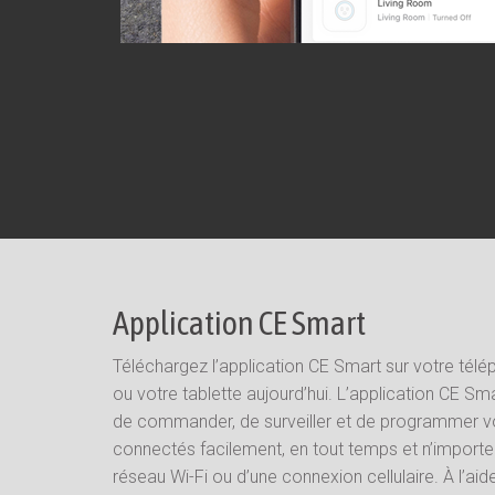
Application CE Smart
Téléchargez l’application CE Smart sur votre télép
ou votre tablette aujourd’hui. L’application CE S
de commander, de surveiller et de programmer v
connectés facilement, en tout temps et n’importe o
réseau Wi-Fi ou d’une connexion cellulaire. À l’aid