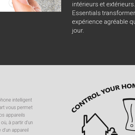
intérieurs et extérieu
Essentials transformen
expérience agréable qu
jour.
hone intelligent
mart vous permet
os appareils
ù, à partir d’un
e d’un appareil