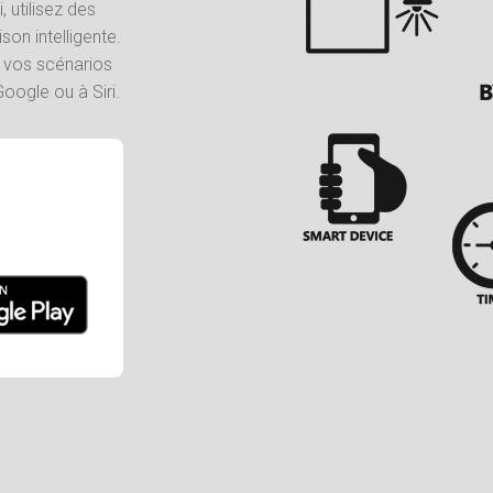
, utilisez des
n intelligente.
t vos scénarios
oogle ou à Siri.