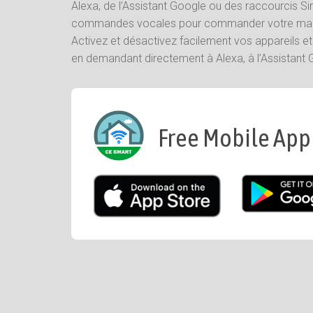
Alexa, de l’Assistant Google ou des raccourcis Siri
commandes vocales pour commander votre maiso
Activez et désactivez facilement vos appareils e
en demandant directement à Alexa, à l’Assistant G
Free Mobile App